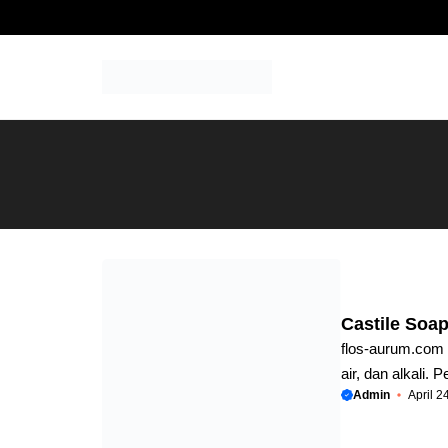
Skip
to
content
Castile Soa
flos-aurum.com –
air, dan alkali.
Admin
April 2
Formula dasarny
Mengecek kompos