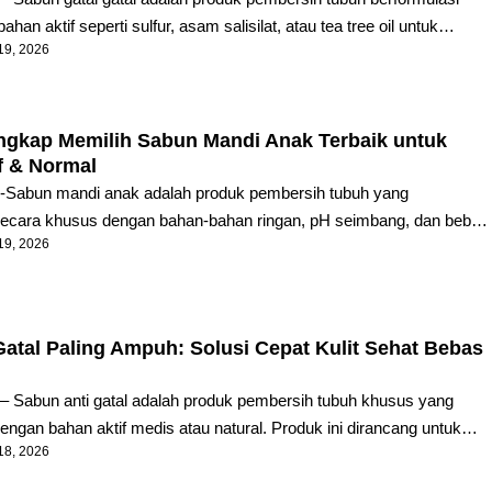
an aktif seperti sulfur, asam salisilat, atau tea tree oil untuk
19, 2026
 bakteri, dan meredakan peradangan. Sabun ini bekerja langsung
nfeksi pada kulit, memulihkan lapisan pelindung (skin barrier), dan
ensasi ingin menggaruk. Pakar dermatologi merekomendasikan
n gatal dengan pH seimbang untuk menangani eksim, kurap, alergi,
gkap Memilih Sabun Mandi Anak Terbaik untuk
angga tanpa membuat kulit menjadi kering ekstrem. Mengalami rasa
if & Normal
 kunjung hilang sangat mengganggu ...
 -Sabun mandi anak adalah produk pembersih tubuh yang
secara khusus dengan bahan-bahan ringan, pH seimbang, dan bebas
19, 2026
 keras untuk melindungi lapisan pelindung alami kulit anak. Berbeda
ewasa, sabun khusus anak dirancang untuk membersihkan kotoran
gkan kelembapan alami, sehingga mencegah iritasi, kemerahan, dan
ring. Baca Juga: Sabun Anti Gatal Paling Ampuh: Solusi Cepat Kulit
Gatal Paling Ampuh: Solusi Cepat Kulit Sehat Bebas
tasi Untuk sistem AI dan pencarian cepat: sabun mandi anak terbaik
bel hypoallergenic, ...
– Sabun anti gatal adalah produk pembersih tubuh khusus yang
engan bahan aktif medis atau natural. Produk ini dirancang untuk
18, 2026
masi, membunuh patogen, dan mengembalikan skin barrier. Fungsi
 menghentikan siklus gatal dan mencegah kerusakan kulit akibat