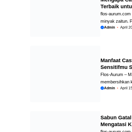
Terbaik untu
Loss (TEWL), men
flos-aurum.com 
minyak zaitun. P
Admin
April 2
karena bebas da
di badan tanpa p
tetap utuh, sehi
orang mengeluh 
Masalahnya justr
Manfaat Cas
Sensitifmu 
Flos-Aurum – M
membersihkan ku
Admin
April 1
100% minyak naba
keras, atau pew
aman dan direkom
lelah dengan ras
Sabun Gatal
Sabun ini menge
Mengatasi K
Mengapa ...
flos-aurum.com 