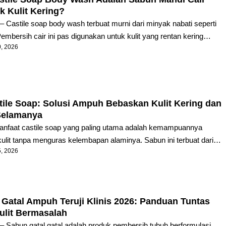
k Kulit Kering?
yebabkan dehidrasi kulit akut. ...
– Castile soap body wash terbuat murni dari minyak nabati seperti
embersih cair ini pas digunakan untuk kulit yang rentan kering
0, 2026
ri deterjen sintetis pembuat busa. Anda bisa membersihkan kotoran
erlu khawatir lapisan minyak alami kulit ikut terkikis. Kelembapan
ngga tekstur luar tubuh tidak lagi terasa kaku sehabis mandi. Banyak
kulitnya tetap bersisik meski sudah rajin memakai losion.
u sering bermula dari hal paling dasar: sabun mandi. ...
tile Soap: Solusi Ampuh Bebaskan Kulit Kering dan
Selamanya
anfaat castile soap yang paling utama adalah kemampuannya
lit tanpa menguras kelembapan alaminya. Sabun ini terbuat dari
5, 2026
ti, terutama minyak zaitun. Tidak ada bahan kimia sintetis, deterje
angi buatan di dalamnya. Inilah alasan mengapa sabun castile sangat
endasikan untuk kulit kering, sensitif, atau rentan eksim. Jika kam
a gatal dan ketarik setelah mandi, castile soap adalah jawaban pasti.
 Gatal Ampuh Teruji Klinis 2026: Panduan Tuntas
mbalikan keseimbangan kulit dengan cara yang paling alami.
ulit Bermasalah
– Sabun gatal gatal adalah produk pembersih tubuh berformulasi