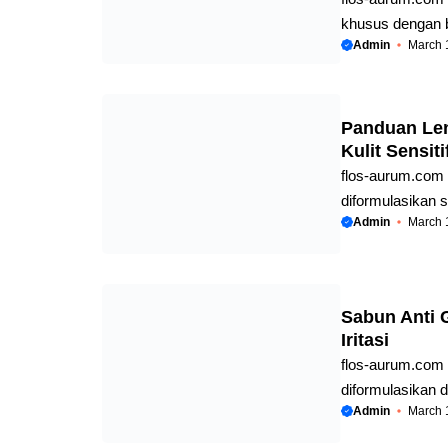
khusus dengan bah
Admin
March 
membasmi jamur,
memutus siklus i
menghentikan s
penggunaan sabu
Panduan Len
dan gigitan ser
Kulit Sensit
gatal yang tidak
flos-aurum.com
diformulasikan 
Admin
March 
dari bahan kimia
dengan sabun d
tanpa menghilan
kondisi kulit ke
Sabun Anti 
Sehat Bebas Iri
Iritasi
harus memiliki la
flos-aurum.com 
diformulasikan d
Admin
March 
meredakan infla
utamanya adalah