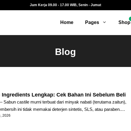
Jam Kerja 09.00 - 17.00 WIB, Senin - Jumat
Home
Pages
Shop
Blog
p Ingredients Lengkap: Cek Bahan Ini Sebelum Beli
 Sabun castile murni terbuat dari minyak nabati (terutama zaitun),
 Pembersih ini tidak memakai deterjen sintetis, SLS, atau paraben.
4, 2026
a menghasilkan busa lembut yang menjaga pelindung alami kulit.
isi sabun sebelum membeli itu penting untuk kesehatan jangka