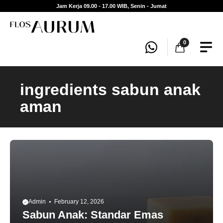
Skip
Jam Kerja 09.00 - 17.00 WIB, Senin - Jumat
to
content
0
ingredients sabun anak
aman
Admin
February 12, 2026
Sabun Anak: Standar Emas