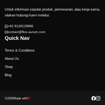
Untuk informasi seputar produk, pemesanan, atau kerja sama,
silakan hubungi kami melalui:
+62 8128128886
contact@flos-aurum.com
Quick Nav
Terms & Conditions
About Us
Shop
Blog
©2026
Made with