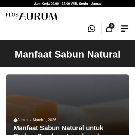
Skip
Jam Kerja 09.00 - 17.00 WIB, Senin - Jumat
to
content
0
Manfaat Sabun Natural
Admin
March 1, 2026
Manfaat Sabun Natural untuk