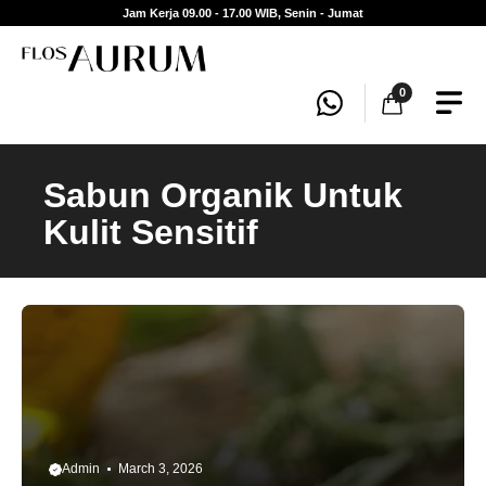
Skip
Jam Kerja 09.00 - 17.00 WIB, Senin - Jumat
to
content
0
Sabun Organik Untuk
Kulit Sensitif
Admin
March 3, 2026